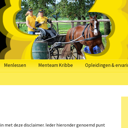
nsport &
portmassage
Menlessen
Menteam Kribbe
Opleidingen & ervari
e in met deze disclaimer. Ieder hieronder genoemd punt