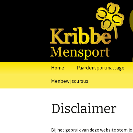
Kribbe Me
Paardens
Spring
Home
Paardensportmassage
naar
inhoud
Menbewijscursus
Disclaimer
Bij het gebruik van deze website stem j